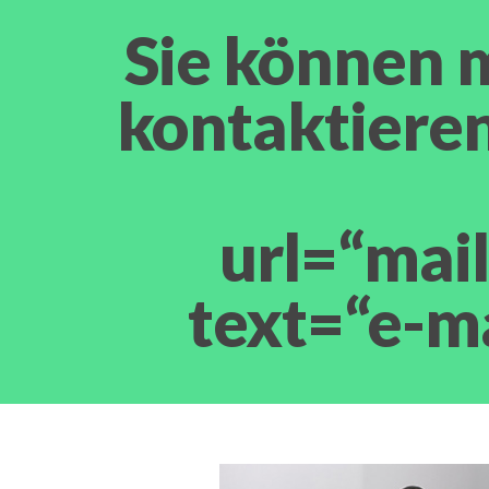
Sie können m
kontaktieren
url=“mai
text=“e-m