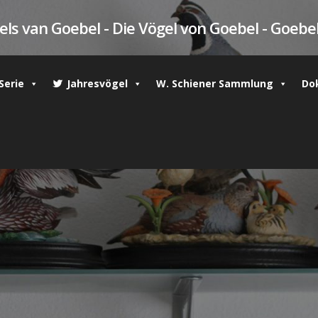
ls van Goebel - Die Vögel von Goebel - Goebel
Serie
Jahresvögel
W. Schiener Sammlung
Do