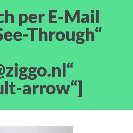
ch per E-Mail
“See-Through“
ziggo.nl“
lt-arrow“]