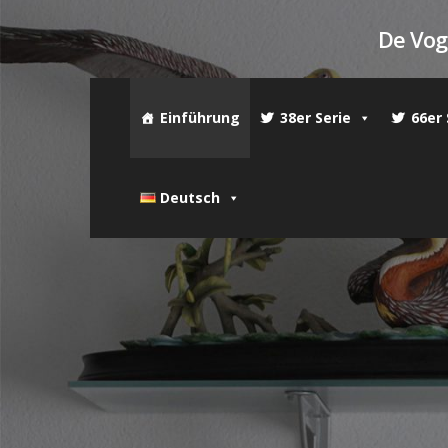
Skip
De Voge
to
main
content
Einführung
38er Serie
66er 
Deutsch