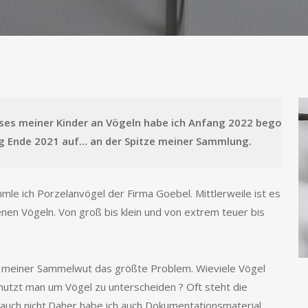
ses meiner Kinder an Vögeln habe ich Anfang 2022 begonnen,
ng Ende 2021 auf… an der Spitze meiner Sammlung.
e ich Porzelanvögel der Firma Goebel. Mittlerweile ist es
en Vögeln. Von groß bis klein und von extrem teuer bis
n meiner Sammelwut das größte Problem. Wieviele Vögel
utzt man um Vögel zu unterscheiden ? Oft steht die
auch nicht.Daher habe ich auch Dokumentationsmaterial