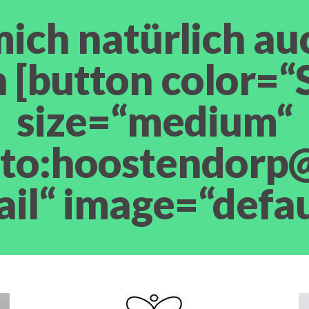
ich natürlich au
 [button color=
size=“medium“
lto:hoostendorp@
ail“ image=“defau