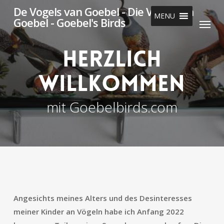
Skip
De Vogels van Goebel - Die Vögel von
MENU
Menu
to
Goebel - Goebel's Birds
main
content
herzlich
willkommen
mit Goebelbirds.com
Angesichts meines Alters und des Desinteresses
meiner Kinder an Vögeln habe ich Anfang 2022